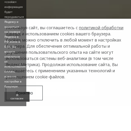
«cookie»
информация
будет
передаваться
Яндексу и
Используя сайт, вы соглашаетесь с
политикой обработки
храниться
на сервере
данных
и использованием cookies вашего браузера.
Яндекса в
Cookies можно отключить в любой момент в настройках
РФ и/или в
КУЗОВНОЙ РЕМОНТ
браузера. Для обеспечения оптимальной работы и
ЕЭЗ. Вы
улучшения пользовательского опыта на сайте могут
можете
отказаться
использоваться системы веб-аналитики (в том числе
Дилерский центр является официальным сервисом
от
Яндекс.Метрика). Продолжая использование сайта, Вы
OMODA и гарантирует высокое качество всех
использования
соглашаетесь с применением указанных технологий и
cookies,
предоставляемых услуг
размещением cookie-файлов.
изменив
настройки в
браузере.
Записаться на ремонт
Понятно
Я
согласен