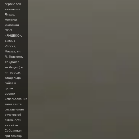
сервис веб-
аналитики
Яндекс
Метрика
компании
ООО
«ЯНДЕКС»,
119021,
Россия,
Москва, ул.
Л. Толстого,
16 (далее
— Яндекс) в
интересах
владельца
сайта в
целях
оценки
использования
вами сайта,
составления
отчетов об
активности
на сайте.
Собранная
при помощи