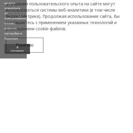
КЛУБ ВЛАДЕЛЬЦЕВ
улучшения пользовательского опыта на сайте могут
можете
OMODA
отказаться
использоваться системы веб-аналитики (в том числе
от
Яндекс.Метрика). Продолжая использование сайта, Вы
использования
соглашаетесь с применением указанных технологий и
cookies,
Узнайте больше об автомобилях бренда
размещением cookie-файлов.
изменив
настройки в
браузере.
Вступить
Понятно
Я
согласен
Что такое клуб владельцев
Подробнее