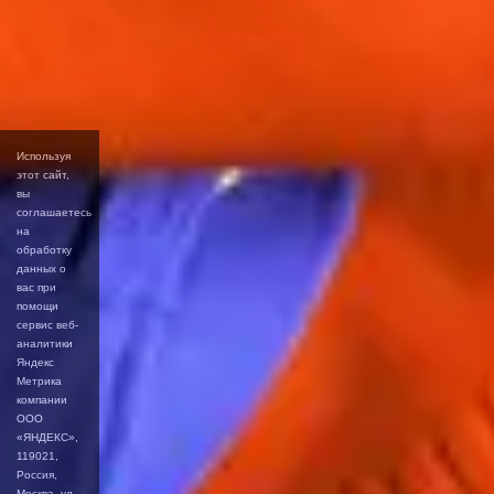
Используя
этот сайт,
вы
соглашаетесь
на
обработку
данных о
вас при
помощи
сервис веб-
аналитики
Яндекс
Метрика
компании
ООО
«ЯНДЕКС»,
119021,
Россия,
Москва, ул.