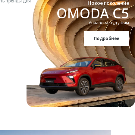
ать тренды для
Новое поколение
OMODA C5
Управляй будущим
Подробнее
OMODA C5