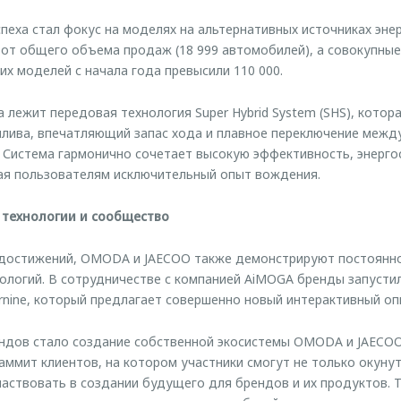
еха стал фокус на моделях на альтернативных источниках энерг
 от общего объема продаж (18 999 автомобилей), а совокупны
их моделей с начала года превысили 110 000.
 лежит передовая технология Super Hybrid System (SHS), котор
плива, впечатляющий запас хода и плавное переключение между
 Система гармонично сочетает высокую эффективность, энерго
гая пользователям исключительный опыт вождения.
 технологии и сообщество
достижений, OMODA и JAECOO также демонстрируют постоянно
ологий. В сотрудничестве с компанией AiMOGA бренды запусти
ine, который предлагает совершенно новый интерактивный оп
дов стало создание собственной экосистемы OMODA и JAECOO.
аммит клиентов, на котором участники смогут не только окуну
частвовать в создании будущего для брендов и их продуктов. 