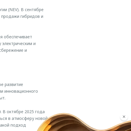
ии (NEV). В сентябре
е продажи гибридов и
ая обеспечивает
 электрическим и
сбережение и
е развитие
ли инновационного
ыт.
 В октябре 2025 года
ться в атмосферу новой
Такой подход