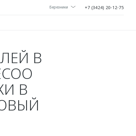
+7 (3424) 20-12-75​
Березники
ЛЕЙ В
ECOO
И В
НОВЫЙ