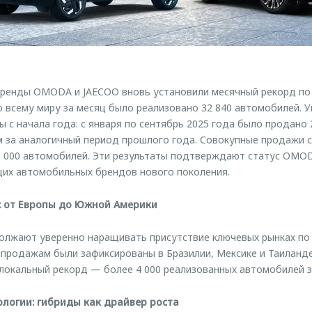
 бренды OMODA и JAECOO вновь установили месячный рекорд по
о всему миру за месяц было реализовано 32 840 автомобилей. 
 с начала года: с января по сентябрь 2025 года было продано 
м за аналогичный период прошлого года. Совокупные продажи 
 000 автомобилей. Эти результаты подтверждают статус OMOD
щих автомобильных брендов нового поколения.
: от Европы до Южной Америки
лжают уверенно наращивать присутствие ключевых рынках по 
 продажам были зафиксированы в Бразилии, Мексике и Таиланде
локальный рекорд — более 4 000 реализованных автомобилей з
ологии: гибриды как драйвер роста