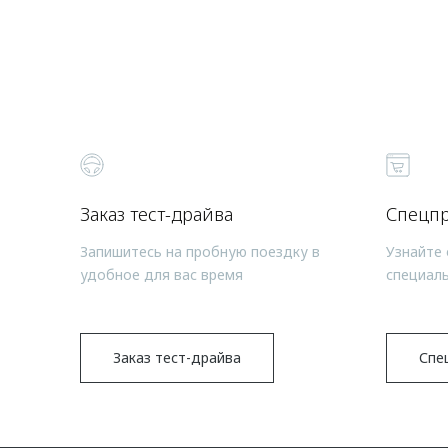
Заказ тест-драйва
Спецп
Запишитесь на пробную поездку в
Узнайте 
удобное для вас время
специал
Заказ тест-драйва
Спе