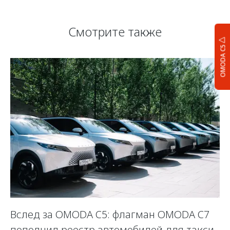
Смотрите также
OMODA C5
Вслед за OMODA C5: флагман OMODA C7
С
пополнил реестр автомобилей для такси
п