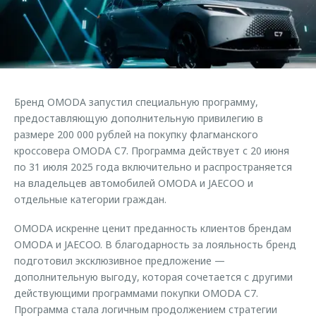
Страхование
Клиентская поддержка
Обратная связь
Кредитный калькулятор
O&J Автоклуб
Аксессуары
Клуб владельцев OMODA
Одежда и сувениры
Приложение O&J
Бренд OMODA запустил специальную программу,
Оригинальные аксессуары
Аксессуары
предоставляющую дополнительную привилегию в
Запчасти
размере 200 000 рублей на покупку флагманского
Одежда и сувениры
кроссовера OMODA C7. Программа действует с 20 июня
Трейд-ин
Оригинальные аксессуары
по 31 июля 2025 года включительно и распространяется
на владельцев автомобилей OMODA и JAECOO и
Калькулятор трейд-ин
Запчасти
отдельные категории граждан.
OMODA искренне ценит преданность клиентов брендам
OMODA и JAECOO. В благодарность за лояльность бренд
подготовил эксклюзивное предложение —
дополнительную выгоду, которая сочетается с другими
действующими программами покупки OMODA C7.
Программа стала логичным продолжением стратегии