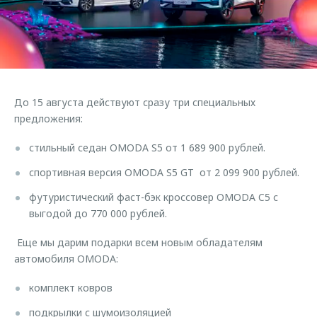
Страхование
Клиентская поддержка
Обратная связь
Кредитный калькулятор
O&J Автоклуб
Аксессуары
Клуб владельцев OMODA
Одежда и сувениры
Приложение O&J
До 15 августа действуют сразу три специальных
Оригинальные аксессуары
Аксессуары
предложения:
Запчасти
Одежда и сувениры
стильный седан OMODA S5 от 1 689 900 рублей.
Трейд-ин
Оригинальные аксессуары
спортивная версия OMODA S5 GT от 2 099 900 рублей.
Калькулятор трейд-ин
Запчасти
футуристический фаст-бэк кроссовер OMODA C5 с
выгодой до 770 000 рублей.
Еще мы дарим подарки всем новым обладателям
автомобиля OMODA:
комплект ковров
подкрылки с шумоизоляцией