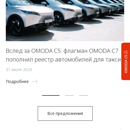
Вслед за OMODA C5: флагман OMODA C7
С
OMODA C5
пополнил реестр автомобилей для такси
п
а
31 июля 2026
5 
Подробнее
По
Все предложения