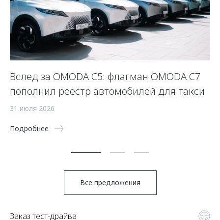
Вслед за OMODA C5: флагман OMODA C7
С
пополнил реестр автомобилей для такси
п
а
31 июля 2026
5 
Подробнее
По
Все предложения
Заказ тест-драйва