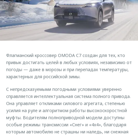
Страхование
Клиентская поддержка
Обратная связь
Кредитный калькулятор
O&J Автоклуб
Аксессуары
Клуб владельцев OMODA
Одежда и сувениры
Приложение O&J
Оригинальные аксессуары
Аксессуары
Флагманский кроссовер OMODA C7 создан для тех, кто
Запчасти
Одежда и сувениры
привык достигать целей в любых условиях, независимо от
погоды — даже в морозы и при перепадах температуры,
Трейд-ин
Оригинальные аксессуары
характерных для российской зимы.
Калькулятор трейд-ин
Запчасти
С непредсказуемыми погодными условиями уверенно
справляется интеллектуальная система полного привода.
Она управляет откликами силового агрегата, степенью
усилия на руле и алгоритмом работы высокоскоростной
муфты. Водителям полноприводной модели доступны
особые режимы трансмиссии «Снег» и «4х4», благодаря
которым автомобилю не страшны ни наледь, ни снежная