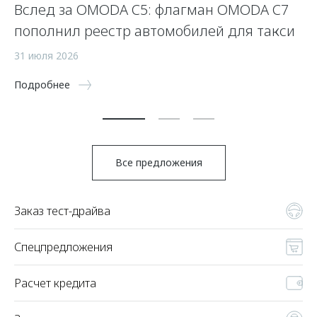
Вслед за OMODA C5: флагман OMODA C7
С
пополнил реестр автомобилей для такси
п
а
31 июля 2026
5 
Подробнее
По
Все предложения
Заказ тест-драйва
Спецпредложения
Расчет кредита