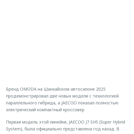
Страхование
Клиентская поддержка
Обратная связь
Кредитный калькулятор
O&J Автоклуб
Аксессуары
Клуб владельцев OMODA
Одежда и сувениры
Приложение O&J
Оригинальные аксессуары
Аксессуары
Запчасти
Одежда и сувениры
Трейд-ин
Оригинальные аксессуары
Калькулятор трейд-ин
Запчасти
Бренд OMODA на Шанхайском автосалоне 2025
продемонстрировал две новых модели с технологией
параллельного гибрида, а JAECOO показал полностью
электрический компактный кроссовер.
Первая модель этой линейки, JAECOO J7 SHS (Super Hybrid
System), была официально представлена год назад. В