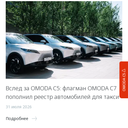
OMODA C5
Вслед за OMODA C5: флагман OMODA C7
С
пополнил реестр автомобилей для такси
п
а
31 июля 2026
5 
Подробнее
По