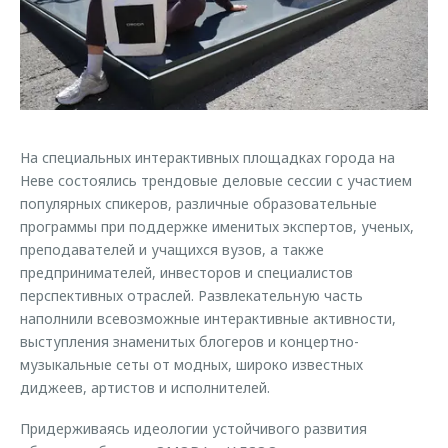
Страхование
Клиентская поддержка
Обратная связь
Кредитный калькулятор
O&J Автоклуб
Аксессуары
Клуб владельцев OMODA
Одежда и сувениры
Приложение O&J
Оригинальные аксессуары
На специальных интерактивных площадках города на
Аксессуары
Неве состоялись трендовые деловые сессии с участием
Запчасти
Одежда и сувениры
популярных спикеров, различные образовательные
программы при поддержке именитых экспертов, ученых,
Трейд-ин
Оригинальные аксессуары
преподавателей и учащихся вузов, а также
Калькулятор трейд-ин
Запчасти
предпринимателей, инвесторов и специалистов
перспективных отраслей. Развлекательную часть
наполнили всевозможные интерактивные активности,
выступления знаменитых блогеров и концертно-
музыкальные сеты от модных, широко известных
диджеев, артистов и исполнителей.
Придерживаясь идеологии устойчивого развития