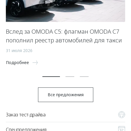
Вслед за OMODA C5: флагман OMODA C7
С
пополнил реестр автомобилей для такси
п
а
31 июля 2026
5 
Подробнее
По
Все предложения
Заказ тест-драйва
Спецпредложения