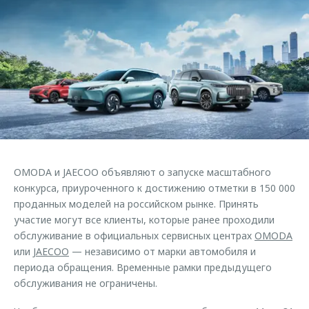
Страхование
Клиентская поддержка
Обратная связь
Кредитный калькулятор
O&J Автоклуб
Аксессуары
Клуб владельцев OMODA
Одежда и сувениры
Приложение O&J
Оригинальные аксессуары
Аксессуары
Запчасти
Одежда и сувениры
Трейд-ин
Оригинальные аксессуары
OMODA и JAECOO объявляют о запуске масштабного
Калькулятор трейд-ин
Запчасти
конкурса, приуроченного к достижению отметки в 150 000
проданных моделей на российском рынке. Принять
участие могут все клиенты, которые ранее проходили
обслуживание в официальных сервисных центрах
OMODA
или
JAECOO
— независимо от марки автомобиля и
периода обращения. Временные рамки предыдущего
обслуживания не ограничены.