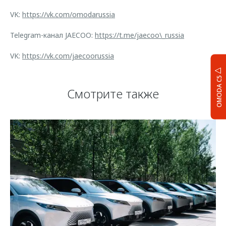
VK:
https://vk.com/omodarussia
Telegram-канал JAECOO:
https://t.me/jaecoo\_russia
VK:
https://vk.com/jaecoorussia
OMODA C5
Смотрите также