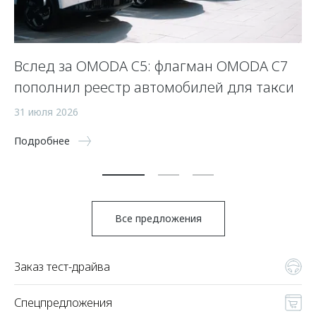
Вслед за OMODA C5: флагман OMODA C7
С
пополнил реестр автомобилей для такси
п
а
31 июля 2026
5 
Подробнее
По
Все предложения
Заказ тест-драйва
Спецпредложения