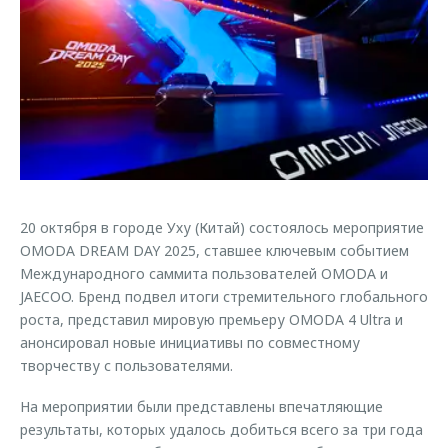
Страхование
Клиентская поддержка
Обратная связь
Кредитный калькулятор
O&J Автоклуб
Аксессуары
Клуб владельцев OMODA
Одежда и сувениры
Приложение O&J
Оригинальные аксессуары
Аксессуары
Запчасти
Одежда и сувениры
20 октября в городе Уху (Китай) состоялось мероприятие
Трейд-ин
Оригинальные аксессуары
OMODA DREAM DAY 2025, ставшее ключевым событием
Калькулятор трейд-ин
Запчасти
Международного саммита пользователей OMODA и
JAECOO. Бренд подвел итоги стремительного глобального
роста, представил мировую премьеру OMODA 4 Ultra и
анонсировал новые инициативы по совместному
творчеству с пользователями.
На мероприятии были представлены впечатляющие
результаты, которых удалось добиться всего за три года