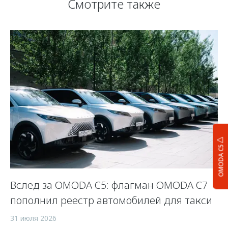
Смотрите также
OMODA C5
Вслед за OMODA C5: флагман OMODA C7
С
пополнил реестр автомобилей для такси
п
а
31 июля 2026