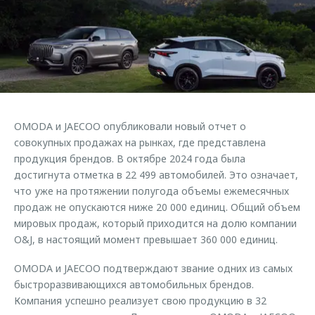
Страхование
Клиентская поддержка
Обратная связь
Кредитный калькулятор
O&J Автоклуб
Аксессуары
Клуб владельцев OMODA
Одежда и сувениры
Приложение O&J
Оригинальные аксессуары
Аксессуары
OMODA и JAECOO опубликовали новый отчет о
Запчасти
Одежда и сувениры
совокупных продажах на рынках, где представлена
продукция брендов. В октябре 2024 года была
Трейд-ин
Оригинальные аксессуары
достигнута отметка в 22 499 автомобилей. Это означает,
Калькулятор трейд-ин
Запчасти
что уже на протяжении полугода объемы ежемесячных
продаж не опускаются ниже 20 000 единиц. Общий объем
мировых продаж, который приходится на долю компании
O&J, в настоящий момент превышает 360 000 единиц.
OMODA и JAECOO подтверждают звание одних из самых
быстроразвивающихся автомобильных брендов.
Компания успешно реализует свою продукцию в 32