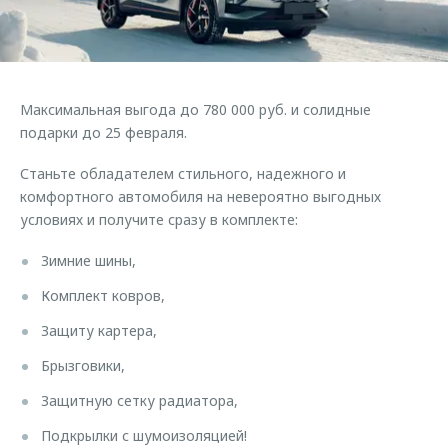
Страхование
Клиентская поддержка
Обратная связь
Кредитный калькулятор
O&J Автоклуб
Аксессуары
Клуб владельцев OMODA
Максимальная выгода до 780 000 руб. и солидные
Одежда и сувениры
Приложение O&J
подарки до 25 февраля.
Оригинальные аксессуары
Аксессуары
Станьте обладателем стильного, надежного и
Запчасти
комфортного автомобиля на невероятно выгодных
Одежда и сувениры
условиях и получите сразу в комплекте:
Трейд-ин
Оригинальные аксессуары
Зимние шины,
Калькулятор трейд-ин
Запчасти
Комплект ковров,
Защиту картера,
Брызговики,
Защитную сетку радиатора,
Подкрылки с шумоизоляцией!