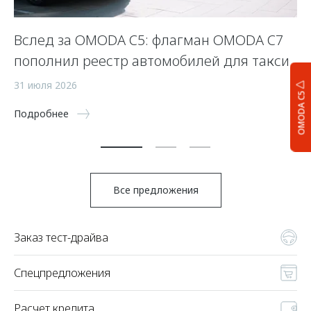
Вслед за OMODA C5: флагман OMODA C7
С
пополнил реестр автомобилей для такси
п
а
31 июля 2026
OMODA C5
5 
Подробнее
По
Все предложения
Заказ тест-драйва
Спецпредложения
Расчет кредита